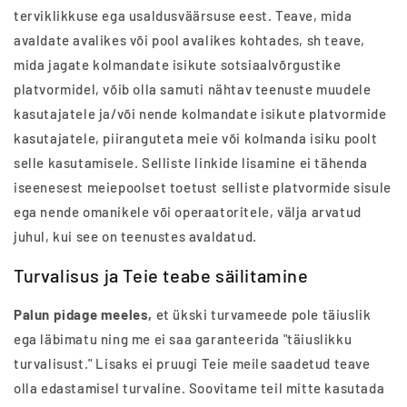
terviklikkuse ega usaldusväärsuse eest. Teave, mida
avaldate avalikes või pool avalikes kohtades, sh teave,
mida jagate kolmandate isikute sotsiaalvõrgustike
platvormidel, võib olla samuti nähtav teenuste muudele
kasutajatele ja/või nende kolmandate isikute platvormide
kasutajatele, piiranguteta meie või kolmanda isiku poolt
selle kasutamisele. Selliste linkide lisamine ei tähenda
iseenesest meiepoolset toetust selliste platvormide sisule
ega nende omanikele või operaatoritele, välja arvatud
juhul, kui see on teenustes avaldatud.
Turvalisus ja Teie teabe säilitamine
Palun pidage meeles,
et ükski turvameede pole täiuslik
ega läbimatu ning me ei saa garanteerida "täiuslikku
turvalisust." Lisaks ei pruugi Teie meile saadetud teave
olla edastamisel turvaline. Soovitame teil mitte kasutada