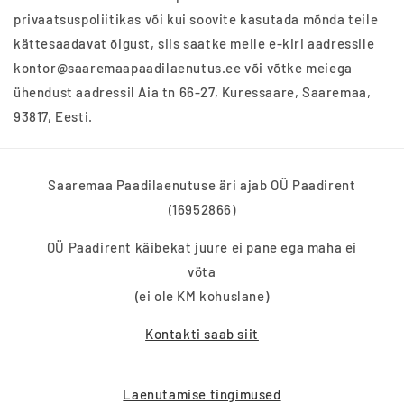
privaatsuspoliitikas või kui soovite kasutada mõnda teile
kättesaadavat õigust, siis saatke meile e-kiri aadressile
kontor@saaremaapaadilaenutus.ee või võtke meiega
ühendust aadressil Aia tn 66-27, Kuressaare, Saaremaa,
93817, Eesti.
Saaremaa Paadilaenutuse äri ajab OÜ Paadirent
(16952866)
OÜ Paadirent käibekat juure ei pane ega maha ei
vöta
(ei ole KM kohuslane)
Kontakti saab siit
Laenutamise tingimused