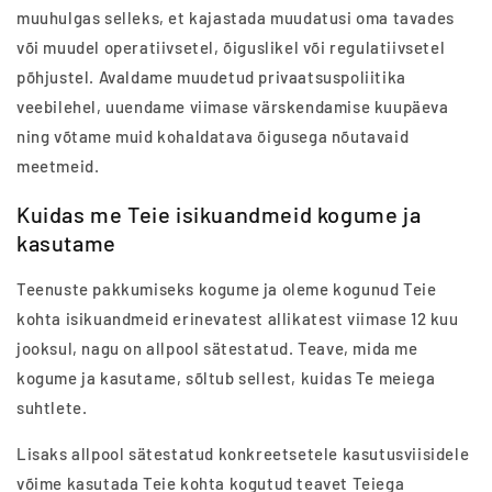
muuhulgas selleks, et kajastada muudatusi oma tavades
või muudel operatiivsetel, õiguslikel või regulatiivsetel
põhjustel. Avaldame muudetud privaatsuspoliitika
veebilehel, uuendame viimase värskendamise kuupäeva
ning võtame muid kohaldatava õigusega nõutavaid
meetmeid.
Kuidas me Teie isikuandmeid kogume ja
kasutame
Teenuste pakkumiseks kogume ja oleme kogunud Teie
kohta isikuandmeid erinevatest allikatest viimase 12 kuu
jooksul, nagu on allpool sätestatud. Teave, mida me
kogume ja kasutame, sõltub sellest, kuidas Te meiega
suhtlete.
Lisaks allpool sätestatud konkreetsetele kasutusviisidele
võime kasutada Teie kohta kogutud teavet Teiega