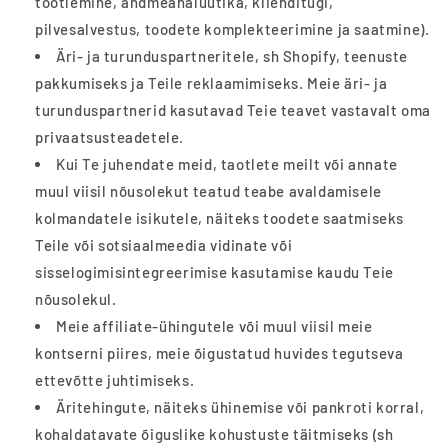
töötlemine, andmeanalüütika, klienditugi,
pilvesalvestus, toodete komplekteerimine ja saatmine).
Äri- ja turunduspartneritele, sh Shopify, teenuste
pakkumiseks ja Teile reklaamimiseks. Meie äri- ja
turunduspartnerid kasutavad Teie teavet vastavalt oma
privaatsusteadetele.
Kui Te juhendate meid, taotlete meilt või annate
muul viisil nõusolekut teatud teabe avaldamisele
kolmandatele isikutele, näiteks toodete saatmiseks
Teile või sotsiaalmeedia vidinate või
sisselogimisintegreerimise kasutamise kaudu Teie
nõusolekul.
Meie affiliate-ühingutele või muul viisil meie
kontserni piires, meie õigustatud huvides tegutseva
ettevõtte juhtimiseks.
Äritehingute, näiteks ühinemise või pankroti korral,
kohaldatavate õiguslike kohustuste täitmiseks (sh