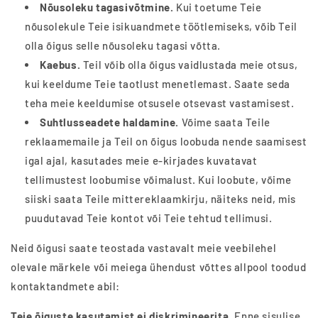
Nõusoleku tagasivõtmine.
Kui toetume Teie
nõusolekule Teie isikuandmete töötlemiseks, võib Teil
olla õigus selle nõusoleku tagasi võtta.
Kaebus.
Teil võib olla õigus vaidlustada meie otsus,
kui keeldume Teie taotlust menetlemast. Saate seda
teha meie keeldumise otsusele otsevast vastamisest.
Suhtlusseadete haldamine.
Võime saata Teile
reklaamemaile ja Teil on õigus loobuda nende saamisest
igal ajal, kasutades meie e-kirjades kuvatavat
tellimustest loobumise võimalust. Kui loobute, võime
siiski saata Teile mittereklaamkirju, näiteks neid, mis
puudutavad Teie kontot või Teie tehtud tellimusi.
Neid õigusi saate teostada vastavalt meie veebilehel
olevale märkele või meiega ühendust võttes allpool toodud
kontaktandmete abil:
Teie õiguste kasutamist ei diskrimineerita.
Enne sisulise