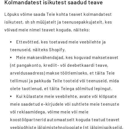
Kolmandatest isikutest saadud teave
Lõpuks võime saada Teie kohta teavet kolmandatest
isikutest, sh sh müüjatelt ja teenusepakkujatelt, kes
võivad meie nimel teavet koguda, näiteks:
Ettevõtted, kes toetavad meie veebilehte ja
teenuseid, näiteks Shopify.
Meie maksevähendajad, kes koguvad makseteavet
(nt pangakonto, krediit- või deebetkaardi teave,
arveldusaadress) makse töötlemiseks, et täita Teie
tellimusi ja pakkuda Teile tooteid või teenuseid, mida
olete taotlenud, et täita Teiega sõlmitud lepingut.
Kui külastate meie veebilehte, avate või klõpsate
meie saadetud e-kirjudele või suhtlete meie teenuste
või reklaamidega, võime meie või meie
koostööpartnerid automaatselt koguda teatud teavet
veebipõhiste jälgimistehnoloogiate (nt jälgimispikselid,