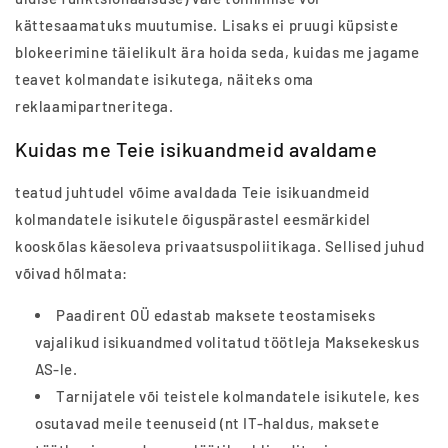
kättesaamatuks muutumise. Lisaks ei pruugi küpsiste
blokeerimine täielikult ära hoida seda, kuidas me jagame
teavet kolmandate isikutega, näiteks oma
reklaamipartneritega.
Kuidas me Teie isikuandmeid avaldame
teatud juhtudel võime avaldada Teie isikuandmeid
kolmandatele isikutele õiguspärastel eesmärkidel
kooskõlas käesoleva privaatsuspoliitikaga. Sellised juhud
võivad hõlmata:
Paadirent OÜ edastab maksete teostamiseks
vajalikud isikuandmed volitatud töötleja Maksekeskus
AS-le.
Tarnijatele või teistele kolmandatele isikutele, kes
osutavad meile teenuseid (nt IT-haldus, maksete