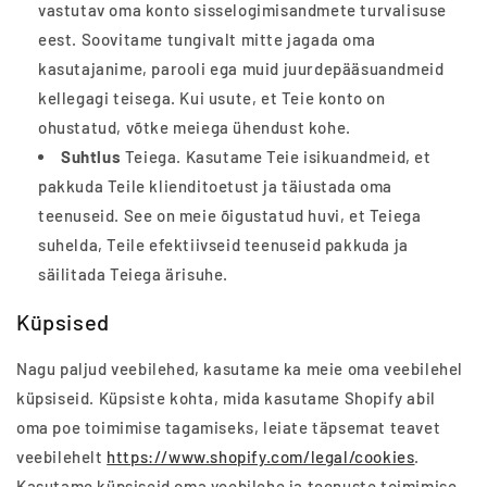
vastutav oma konto sisselogimisandmete turvalisuse
eest. Soovitame tungivalt mitte jagada oma
kasutajanime, parooli ega muid juurdepääsuandmeid
kellegagi teisega. Kui usute, et Teie konto on
ohustatud, võtke meiega ühendust kohe.
Suhtlus
Teiega. Kasutame Teie isikuandmeid, et
pakkuda Teile klienditoetust ja täiustada oma
teenuseid. See on meie õigustatud huvi, et Teiega
suhelda, Teile efektiivseid teenuseid pakkuda ja
säilitada Teiega ärisuhe.
Küpsised
Nagu paljud veebilehed, kasutame ka meie oma veebilehel
küpsiseid. Küpsiste kohta, mida kasutame Shopify abil
oma poe toimimise tagamiseks, leiate täpsemat teavet
veebilehelt
https://www.shopify.com/legal/cookies
.
Kasutame küpsiseid oma veebilehe ja teenuste toimimise