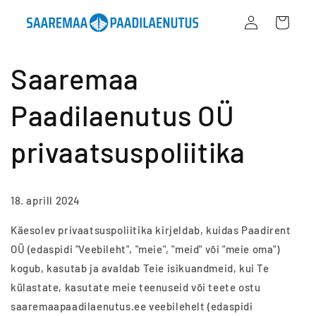
Mine
Logi
sisu
Ostukorv
juurde
sisse
Saaremaa
Paadilaenutus OÜ
privaatsuspoliitika
18. aprill 2024
Käesolev privaatsuspoliitika kirjeldab, kuidas Paadirent
OÜ (edaspidi "Veebileht", "meie", "meid" või "meie oma")
kogub, kasutab ja avaldab Teie isikuandmeid, kui Te
külastate, kasutate meie teenuseid või teete ostu
saaremaapaadilaenutus.ee veebilehelt (edaspidi