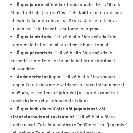
Õigus juurde pääseda / teada saada.
Teil võib olla
õigus taotleda juurdepääsu Teie kohta meie valduses
olevale isikuandmele, sh sh üksikasjad selle kohta,
kuidas me Teie teavet kasutame ja jagame.
Õigus kustutada.
Teil võib olla õigus nõuda Teie
kohta meie hallatud isikuandmete kustutamist.
Õigus parandada.
Teil võib olla õigus nõuda, et
parandaksime Teie kohta meie hallatud ebatäpset
isikuandmet.
Andmeedastusõigus.
Teil võib olla õigus saada
koopia Teie kohta meie valduses olevast isikuandmest
ja nõuda, et me teatud juhtudel ja teatud eranditult
edastaksime selle kolmandale isikule.
Õigus loobuda müügist või jagamisest või
sihtotstarbelisest reklaamist.
Teil võib olla õigus
keelata meil Teie isikuandmete "müümist" või "jagamist"
või loobuda Teie isikuandmete töötlemisest