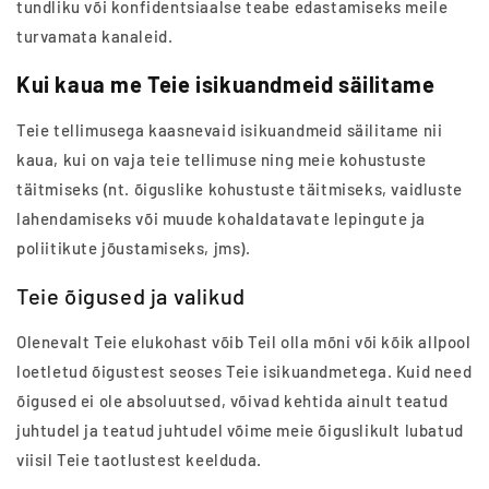
tundliku või konfidentsiaalse teabe edastamiseks meile
turvamata kanaleid.
Kui kaua me Teie isikuandmeid säilitame
Teie tellimusega kaasnevaid isikuandmeid säilitame nii
kaua, kui on vaja teie tellimuse ning meie kohustuste
täitmiseks (nt. õiguslike kohustuste täitmiseks, vaidluste
lahendamiseks või muude kohaldatavate lepingute ja
poliitikute jõustamiseks, jms).
Teie õigused ja valikud
Olenevalt Teie elukohast võib Teil olla mõni või kõik allpool
loetletud õigustest seoses Teie isikuandmetega. Kuid need
õigused ei ole absoluutsed, võivad kehtida ainult teatud
juhtudel ja teatud juhtudel võime meie õiguslikult lubatud
viisil Teie taotlustest keelduda.