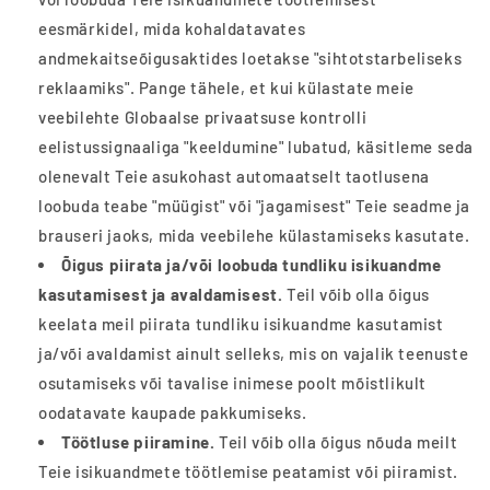
eesmärkidel, mida kohaldatavates
andmekaitseõigusaktides loetakse "sihtotstarbeliseks
reklaamiks". Pange tähele, et kui külastate meie
veebilehte Globaalse privaatsuse kontrolli
eelistussignaaliga "keeldumine" lubatud, käsitleme seda
olenevalt Teie asukohast automaatselt taotlusena
loobuda teabe "müügist" või "jagamisest" Teie seadme ja
brauseri jaoks, mida veebilehe külastamiseks kasutate.
Õigus piirata ja/või loobuda tundliku isikuandme
kasutamisest ja avaldamisest.
Teil võib olla õigus
keelata meil piirata tundliku isikuandme kasutamist
ja/või avaldamist ainult selleks, mis on vajalik teenuste
osutamiseks või tavalise inimese poolt mõistlikult
oodatavate kaupade pakkumiseks.
Töötluse piiramine.
Teil võib olla õigus nõuda meilt
Teie isikuandmete töötlemise peatamist või piiramist.