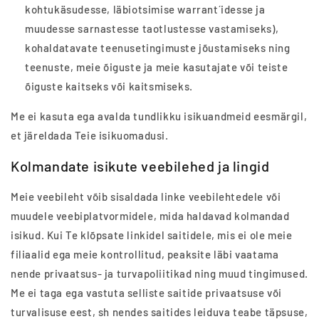
kohtukäsudesse, läbiotsimise warrant´idesse ja
muudesse sarnastesse taotlustesse vastamiseks),
kohaldatavate teenusetingimuste jõustamiseks ning
teenuste, meie õiguste ja meie kasutajate või teiste
õiguste kaitseks või kaitsmiseks.
Me ei kasuta ega avalda tundlikku isikuandmeid eesmärgil,
et järeldada Teie isikuomadusi.
Kolmandate isikute veebilehed ja lingid
Meie veebileht võib sisaldada linke veebilehtedele või
muudele veebiplatvormidele, mida haldavad kolmandad
isikud. Kui Te klõpsate linkidel saitidele, mis ei ole meie
filiaalid ega meie kontrollitud, peaksite läbi vaatama
nende privaatsus- ja turvapoliitikad ning muud tingimused.
Me ei taga ega vastuta selliste saitide privaatsuse või
turvalisuse eest, sh nendes saitides leiduva teabe täpsuse,