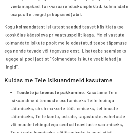
veebimajakad, tarkvaraarenduskomplektid, kolmandate
osapuolte teegid ja küpsised) abil.
Kogu kolmandatest isikutest saadud teavet käsitletakse
kooskõlas käesoleva privaatsuspoliitikaga. Me ei vastuta
kolmandate isikute poolt meile edastatud teabe täpsmuse
ega nende tavade või tegevuse eest. Lisateabe saamiseks
lugege allpool jaotist "Kolmandate isikute veebilehed ja
lingid".
Kuidas me Teie isikuandmeid kasutame
Toodete ja teenuste pakkumine
. Kasutame Teie
isikuandmeid teenuste osutamiseks Teile lepingu
täitmiseks, sh sh maksete töötlemiseks, tellimuste
täitmiseks, Teile konto, ostude, tagastuste, vahetuste
või muude tehingutega seotud teavituste saatmiseks,
Teie konto loomiseks, säilitamiseks ja muul viisil