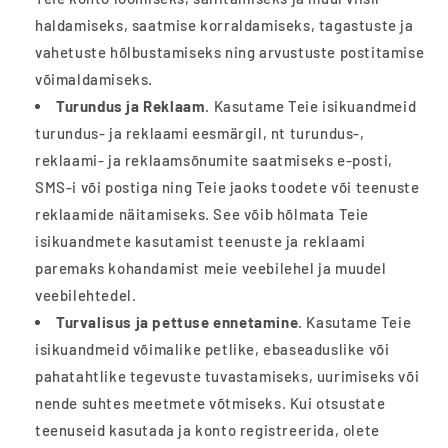
haldamiseks, saatmise korraldamiseks, tagastuste ja
vahetuste hõlbustamiseks ning arvustuste postitamise
võimaldamiseks.
Turundus ja Reklaam
. Kasutame Teie isikuandmeid
turundus- ja reklaami eesmärgil, nt turundus-,
reklaami- ja reklaamsõnumite saatmiseks e-posti,
SMS-i või postiga ning Teie jaoks toodete või teenuste
reklaamide näitamiseks. See võib hõlmata Teie
isikuandmete kasutamist teenuste ja reklaami
paremaks kohandamist meie veebilehel ja muudel
veebilehtedel.
Turvalisus ja pettuse ennetamine
. Kasutame Teie
isikuandmeid võimalike petlike, ebaseaduslike või
pahatahtlike tegevuste tuvastamiseks, uurimiseks või
nende suhtes meetmete võtmiseks. Kui otsustate
teenuseid kasutada ja konto registreerida, olete