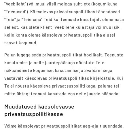
"Veebileht") või muul viisil meiega suhtlete (kogumikuna
"Teenused"). Käesolevas privaatsuspoliitikas tähendavad
"Teie" ja "Teie oma" Teid kui teenuste kasutajat, olenemata
sellest, kas olete klient, veebilehe külastaja või muu isik,
kelle kohta oleme käesoleva privaatsuspoliitika alusel
teavet kogunud.
Palun lugege seda privaatsuspoliitikat hoolikalt. Teenuste
kasutamise ja neile juurdepääsuga nõustute Teie
isikuandmete kogumise, kasutamise ja avaldamisega
vastavalt käesolevas privaatsuspoliitikas kirjeldatule. Kui
Te ei nõustu käesoleva privaatsuspoliitikaga, palume teil
mitte ühtegi teenust kasutada ega neile juurde pääseda.
Muudatused käesolevasse
privaatsuspoliitikasse
Võime käesolevat privaatsuspoliitikat aeg-ajalt uuendada,