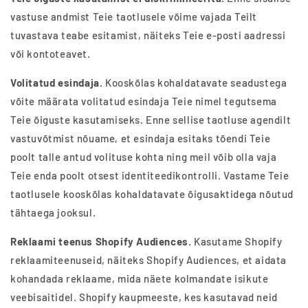
vastuse andmist Teie taotlusele võime vajada Teilt
tuvastava teabe esitamist, näiteks Teie e-posti aadressi
või kontoteavet.
Volitatud esindaja.
Kooskõlas kohaldatavate seadustega
võite määrata volitatud esindaja Teie nimel tegutsema
Teie õiguste kasutamiseks. Enne sellise taotluse agendilt
vastuvõtmist nõuame, et esindaja esitaks tõendi Teie
poolt talle antud volituse kohta ning meil võib olla vaja
Teie enda poolt otsest identiteedikontrolli. Vastame Teie
taotlusele kooskõlas kohaldatavate õigusaktidega nõutud
tähtaega jooksul.
Reklaami teenus Shopify Audiences.
Kasutame Shopify
reklaamiteenuseid, näiteks Shopify Audiences, et aidata
kohandada reklaame, mida näete kolmandate isikute
veebisaitidel. Shopify kaupmeeste, kes kasutavad neid