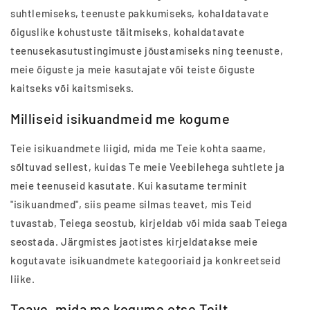
suhtlemiseks, teenuste pakkumiseks, kohaldatavate
õiguslike kohustuste täitmiseks, kohaldatavate
teenusekasutustingimuste jõustamiseks ning teenuste,
meie õiguste ja meie kasutajate või teiste õiguste
kaitseks või kaitsmiseks.
Milliseid isikuandmeid me kogume
Teie isikuandmete liigid, mida me Teie kohta saame,
sõltuvad sellest, kuidas Te meie Veebilehega suhtlete ja
meie teenuseid kasutate. Kui kasutame terminit
"isikuandmed", siis peame silmas teavet, mis Teid
tuvastab, Teiega seostub, kirjeldab või mida saab Teiega
seostada. Järgmistes jaotistes kirjeldatakse meie
kogutavate isikuandmete kategooriaid ja konkreetseid
liike.
Teave, mida me kogume otse Teilt