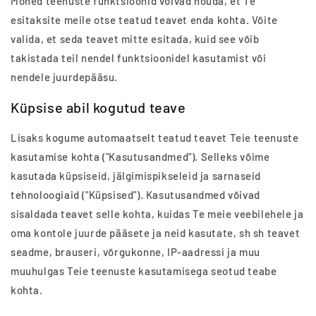
Mõned teenuste funktsioonid võivad nõuda, et Te
esitaksite meile otse teatud teavet enda kohta. Võite
valida, et seda teavet mitte esitada, kuid see võib
takistada teil nendel funktsioonidel kasutamist või
nendele juurdepääsu.
Küpsise abil kogutud teave
Lisaks kogume automaatselt teatud teavet Teie teenuste
kasutamise kohta ("Kasutusandmed"). Selleks võime
kasutada küpsiseid, jälgimispikseleid ja sarnaseid
tehnoloogiaid ("Küpsised"). Kasutusandmed võivad
sisaldada teavet selle kohta, kuidas Te meie veebilehele ja
oma kontole juurde pääsete ja neid kasutate, sh sh teavet
seadme, brauseri, võrgukonne, IP-aadressi ja muu
muuhulgas Teie teenuste kasutamisega seotud teabe
kohta.