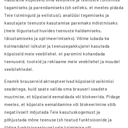
tagamiseks ja parendamiseks (sh selleks, et meeles pidada
Teie toiminguid ja eelistusi), analüüsi tegemiseks ja
kasutajate teenuste kasutamise paremaks mõistmiseks
(meie õigustatud huvides teenuste haldamiseks,
täiustamiseks ja optimeerimiseks). Võime lubada ka
kolmandatel isikutel ja teenusepakkujatel kasutada
küpsiseid meie veebilehel, et paremini kohandada
teenuseid, tooteid ja reklaame meie veebilehel ja muudel
veebilehtedel.
Enamik brausereid aktsepteerivad küpsiseid vaikimisi
seadetega, kuid saate valida oma brauseri seadete
muutmise, et küpsiseid eemaldada või blokeerida. Pidage
meeles, et küpsiste eemaldamine või blokeerimine võib
negatiivselt mõjutada Teie kasutuskogemust ja
põhjustada mõne teenuse (sh teatud funktsioonide ja
üldise funktsionaalsuse) vale toimimise või