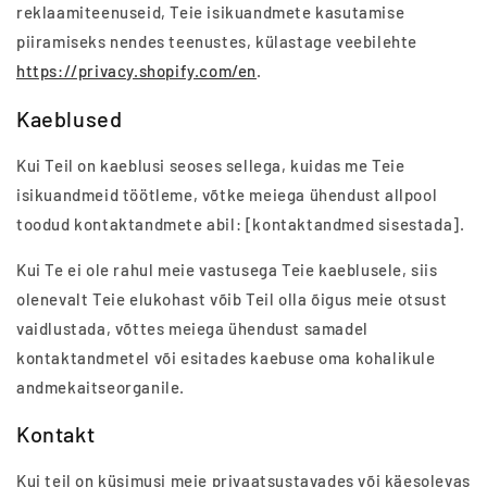
reklaamiteenuseid, Teie isikuandmete kasutamise
piiramiseks nendes teenustes, külastage veebilehte
https://privacy.shopify.com/en
.
Kaeblused
Kui Teil on kaeblusi seoses sellega, kuidas me Teie
isikuandmeid töötleme, võtke meiega ühendust allpool
toodud kontaktandmete abil: [kontaktandmed sisestada].
Kui Te ei ole rahul meie vastusega Teie kaeblusele, siis
olenevalt Teie elukohast võib Teil olla õigus meie otsust
vaidlustada, võttes meiega ühendust samadel
kontaktandmetel või esitades kaebuse oma kohalikule
andmekaitseorganile.
Kontakt
Kui teil on küsimusi meie privaatsustavades või käesolevas