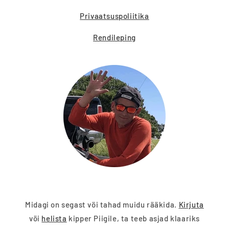
Privaatsuspoliitika
Rendileping
Midagi on segast vöi tahad muidu rääkida.
Kirjuta
vöi
helista
kipper Piigile, ta teeb asjad klaariks